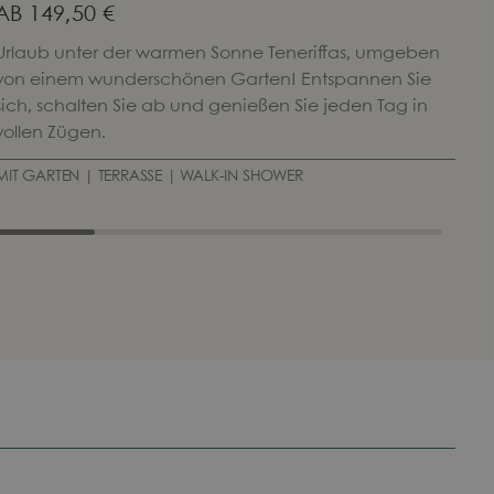
AB
149,50 €
A
Urlaub unter der warmen Sonne Teneriffas, umgeben
Die
von einem wunderschönen Garten! Entspannen Sie
Bou
sich, schalten Sie ab und genießen Sie jeden Tag in
mo
vollen Zügen.
MIT GARTEN | TERRASSE | WALK-IN SHOWER
PRI