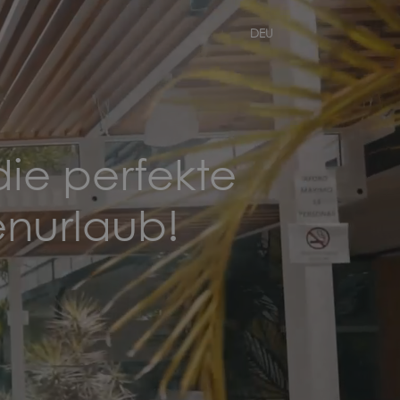
DEU
ie perfekte
enurlaub!