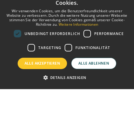
Cookies.
Wir verwenden Cookies, um die Benutzerfreundlichkeit unserer
SPANISH
Website zu verbessern. Durch die weitere Nutzung unserer Webseite
stimmen Sie der Verwendung von Cookies gemäß unserer Cookie-
ENGLISH
Richtlinie zu.
Weitere Informationen
UNBEDINGT ERFORDERLICH
PERFORMANCE
GERMAN
FRENCH
TARGETING
FUNKTIONALITÄT
ALLE AKZEPTIEREN
ALLE ABLEHNEN
DETAILS ANZEIGEN
garantiert
Kostenloses WLAN
Willkommenswasse