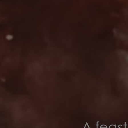
A feas